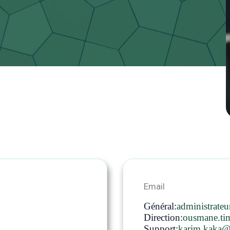
Email
Général:
administrate
Direction:
ousmane.ti
Support:
karim.kaka@