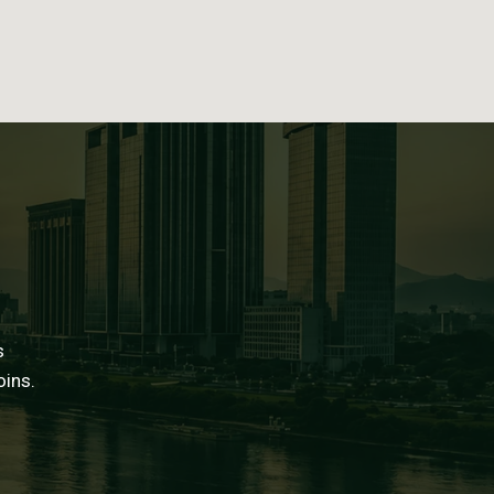
s
oins.